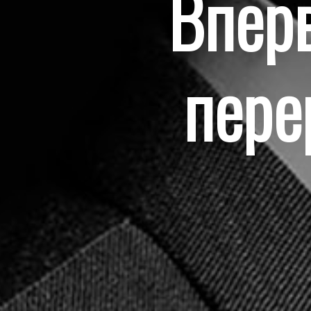
Вперв
пере