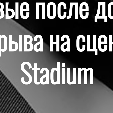
ые после д
рыва на сце
Stadium