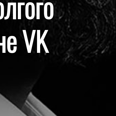
олгого
не VK