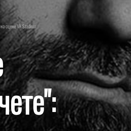
 на сцене VK Stadium
е
ете":